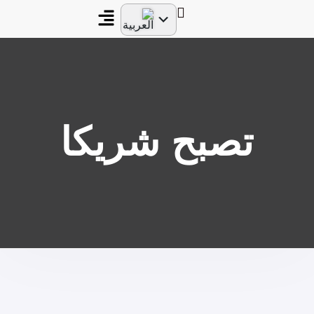
تصبح شريكا