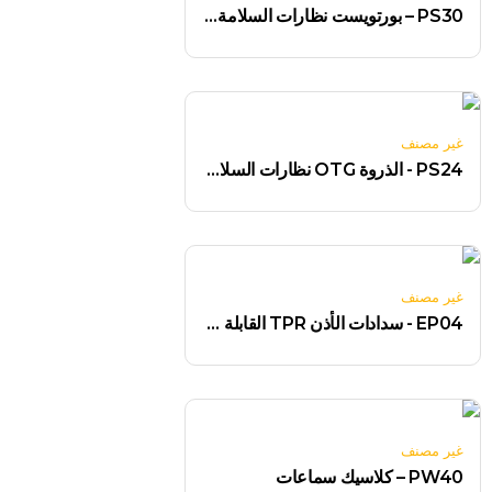
PS30 – بورتويست نظارات السلامة الزائدة
غير مصنف
PS24 - الذروة OTG نظارات السلامة
غير مصنف
EP04 - سدادات الأذن TPR القابلة لإعادة الاستخدام (50 زوجًا)
غير مصنف
PW40 – كلاسيك سماعات