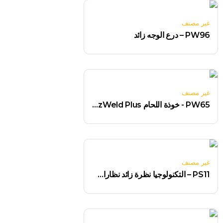
غير مصنف
PW96 – درع الوجه زائد
غير مصنف
PW65 - خوذة اللحام BizWeld Plus
غير مصنف
PS11 – التكنولوجيا نظرة زائد نظارات السلامة