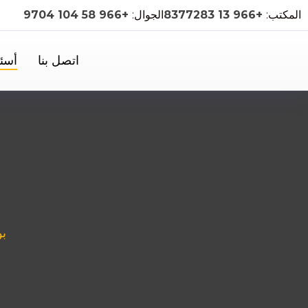
المكتب:
+966 13 8377283
الجوال:
+966 58 104 9704
اتصل بنا
أسئل
بو