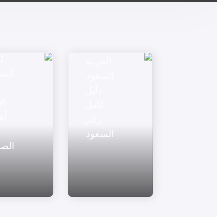
السلامة
الصناعية
في
المملكة
ل
العربية
السل
السعودية
- دليل
ال
كامل
أه
ركاز
السعودية
الصن