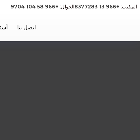
المكتب:
+966 13 8377283
الجوال:
+966 58 104 9704
اتصل بنا
أسئل
ب
🦺
معدات