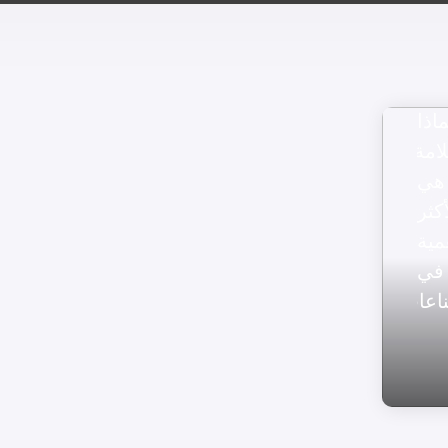
ماذا
امة
هي
أكثر
مية
في
اعات