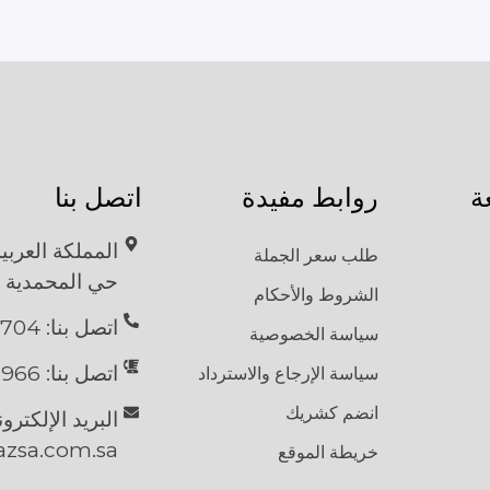
ة
روابط مفيدة
اتصل بنا
المملكة العربي
طلب سعر الجملة
حي المحمدية
الشروط والأحكام
اتصل بنا: 9704 104 58 966 Call
سياسة الخصوصية
اتصل بنا: 966966 13 837 7283
سياسة الإرجاع والاسترداد
انضم كشريك
البريد الإلكترو
azsa.com.sa
خريطة الموقع